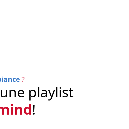
iance
?
une playlist
mind
!