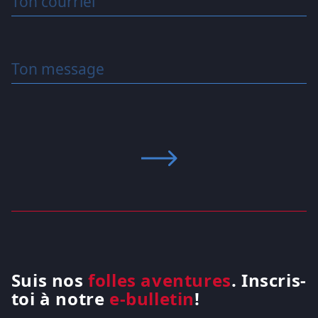
Ton courriel
Ton message
Suis nos
folles aventures
. Inscris-
toi à notre
e-bulletin
!